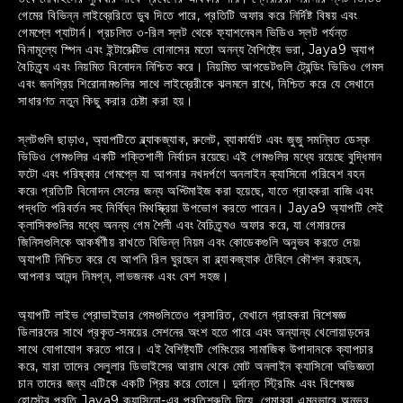
গেমের বিভিন্ন লাইব্রেরিতে ডুব দিতে পারে, প্রতিটি অফার করে নির্দিষ্ট বিষয় এবং
গেমপ্লে প্যাটার্ন। প্রচলিত ৩-রিল স্লট থেকে ফ্যাশনেবল ভিডিও স্লট পর্যন্ত
বিনামূল্যে স্পিন এবং ইন্টারেক্টিভ বোনাসের মতো অনন্য বৈশিষ্ট্যে ভরা, Jaya9 অ্যাপ
বৈচিত্র্য এবং নিয়মিত বিনোদন নিশ্চিত করে। নিয়মিত আপডেটগুলি ট্রেন্ডিং ভিডিও গেমস
এবং জনপ্রিয় শিরোনামগুলির সাথে লাইব্রেরীকে ঝলমলে রাখে, নিশ্চিত করে যে সেখানে
সাধারণত নতুন কিছু করার চেষ্টা করা হয়।
স্লটগুলি ছাড়াও, অ্যাপটিতে ব্ল্যাকজ্যাক, রুলেট, ব্যাকার্যাট এবং জুজু সমন্বিত ডেস্ক
ভিডিও গেমগুলির একটি শক্তিশালী নির্বাচন রয়েছে৷ এই গেমগুলির মধ্যে রয়েছে বুদ্ধিমান
ফটো এবং পরিষ্কার গেমপ্লে যা আপনার নখদর্পণে অনলাইন ক্যাসিনো পরিবেশ বহন
করে৷ প্রতিটি বিনোদন সেলের জন্য অপ্টিমাইজ করা হয়েছে, যাতে গ্রাহকরা বাজি এবং
পদ্ধতি পরিবর্তন সহ নির্বিঘ্ন মিথস্ক্রিয়া উপভোগ করতে পারেন। Jaya9 অ্যাপটি সেই
ক্লাসিকগুলির মধ্যে অনন্য গেম শৈলী এবং বৈচিত্র্যও অফার করে, যা গেমারদের
জিনিসগুলিকে আকর্ষণীয় রাখতে বিভিন্ন নিয়ম এবং কোডেকগুলি অনুভব করতে দেয়৷
অ্যাপটি নিশ্চিত করে যে আপনি রিল ঘুরছেন বা ব্ল্যাকজ্যাক টেবিলে কৌশল করছেন,
আপনার আনন্দ নিমগ্ন, লাভজনক এবং বেশ সহজ।
অ্যাপটি লাইভ প্রোভাইডার গেমগুলিতেও প্রসারিত, যেখানে গ্রাহকরা বিশেষজ্ঞ
ডিলারদের সাথে প্রকৃত-সময়ের সেশনের অংশ হতে পারে এবং অন্যান্য খেলোয়াড়দের
সাথে যোগাযোগ করতে পারে। এই বৈশিষ্ট্যটি গেমিংয়ের সামাজিক উপাদানকে ক্যাপচার
করে, যারা তাদের সেলুলার ডিভাইসের আরাম থেকে মোট অনলাইন ক্যাসিনো অভিজ্ঞতা
চান তাদের জন্য এটিকে একটি প্রিয় করে তোলে। দুর্দান্ত স্ট্রিমিং এবং বিশেষজ্ঞ
হোস্টের প্রতি Jaya9 ক্যাসিনো-এর প্রতিশ্রুতি দিয়ে, গেমাররা এমনভাবে অনুভব