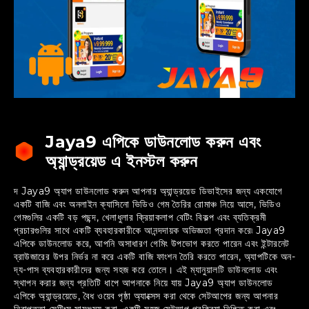
Jaya9 এপিকে ডাউনলোড করুন এবং
অ্যান্ড্রয়েড এ ইনস্টল করুন
দ Jaya9 অ্যাপ ডাউনলোড করুন আপনার অ্যান্ড্রয়েড ডিভাইসের জন্য একযোগে
একটি বাজি এবং অনলাইন ক্যাসিনো ভিডিও গেম তৈরির রোমাঞ্চ নিয়ে আসে, ভিডিও
গেমগুলির একটি বড় পছন্দ, খেলাধুলার ক্রিয়াকলাপ বেটিং বিকল্প এবং ব্যতিক্রমী
প্রচারগুলির সাথে একটি ব্যবহারকারীকে আনন্দদায়ক অভিজ্ঞতা প্রদান করে৷ Jaya9
এপিকে ডাউনলোড করে, আপনি অসাধারণ গেমিং উপভোগ করতে পারেন এবং ইন্টারনেট
ব্রাউজারের উপর নির্ভর না করে একটি বাজি ফাংশন তৈরি করতে পারেন, অ্যাপটিকে অন-
দ্য-পাস ব্যবহারকারীদের জন্য সহজ করে তোলে। এই ম্যানুয়ালটি ডাউনলোড এবং
স্থাপন করার জন্য প্রতিটি ধাপে আপনাকে নিয়ে যায় Jaya9 অ্যাপ ডাউনলোড
এপিকে অ্যান্ড্রয়েডে, বৈধ ওয়েব পৃষ্ঠা অ্যাক্সেস করা থেকে সেটআপের জন্য আপনার