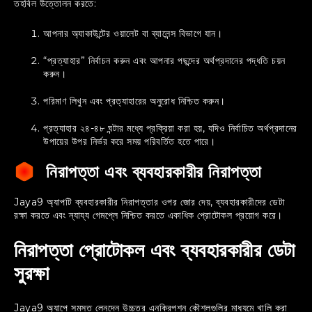
তহবিল উত্তোলন করতে:
আপনার অ্যাকাউন্টের ওয়ালেট বা ব্যালেন্স বিভাগে যান।
“প্রত্যাহার” নির্বাচন করুন এবং আপনার পছন্দের অর্থপ্রদানের পদ্ধতি চয়ন
করুন।
পরিমাণ লিখুন এবং প্রত্যাহারের অনুরোধ নিশ্চিত করুন।
প্রত্যাহার ২৪-৪৮ ঘন্টার মধ্যে প্রক্রিয়া করা হয়, যদিও নির্বাচিত অর্থপ্রদানের
উপায়ের উপর নির্ভর করে সময় পরিবর্তিত হতে পারে।
নিরাপত্তা এবং ব্যবহারকারীর নিরাপত্তা
Jaya9 অ্যাপটি ব্যবহারকারীর নিরাপত্তার ওপর জোর দেয়, ব্যবহারকারীদের ডেটা
রক্ষা করতে এবং ন্যায্য গেমপ্লে নিশ্চিত করতে একাধিক প্রোটোকল প্রয়োগ করে।
নিরাপত্তা প্রোটোকল এবং ব্যবহারকারীর ডেটা
সুরক্ষা
Jaya9 অ্যাপে সমস্ত লেনদেন উচ্চতর এনক্রিপশন কৌশলগুলির মাধ্যমে খালি করা