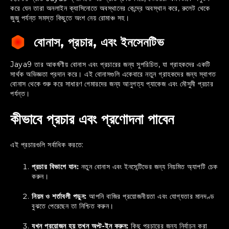
করে যেন তারা অনলাইন ক্যাসিনোতে অবস্থানের কেন্দ্রে অবস্থান করে, রুলেট থেকে
জুজু পর্যন্ত সমস্ত কিছুতে অংশ নেয় রোমাঞ্চ সহ।
বোনাস, প্রচার, এবং ইনসেনটিভ
Jaya9 তার আকর্ষণীয় বোনাস এবং প্রচারের জন্য সুপরিচিত, যা গ্রাহকদের একটি
সার্থক অভিজ্ঞতা প্রদান করে। এই বোনাসগুলি একেবারে নতুন গ্রাহকদের জন্য স্বাগত
বোনাস থেকে শুরু করে সাধারণ গেমারদের জন্য আনুগত্য প্যাকেজ এবং মৌসুমী প্রচার
পর্যন্ত।
কীভাবে প্রচার এবং প্রণোদনা পাবেন
এই প্রচারগুলি সর্বাধিক করতে:
প্রচার বিভাগে যান:
নতুন বোনাস এবং ইনসেন্টিভের জন্য নিয়মিত অ্যাপটি চেক
করুন।
নিয়ম ও শর্তাবলী পড়ুন:
আপনি বাজির প্রয়োজনীয়তা এবং যোগ্যতার মানদণ্ড
বুঝতে পেরেছেন তা নিশ্চিত করুন।
যখন প্রয়োজন হয় তখন অপ্ট-ইন করুন:
কিছু প্রচারের জন্য নির্বাচন করা