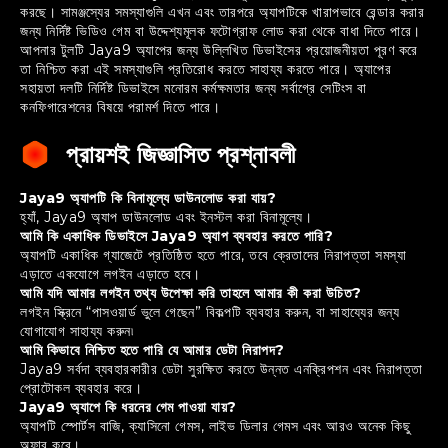
করছে। সামঞ্জস্যের সমস্যাগুলি এখন এবং তারপরে অ্যাপটিকে খারাপভাবে রেন্ডার করার
জন্য নির্দিষ্ট ভিডিও গেম বা উদ্দেশ্যমূলক ফটোগ্রাফ লোড করা থেকে বাধা দিতে পারে।
আপনার টুলটি Jaya9 অ্যাপের জন্য উল্লিখিত ডিভাইসের প্রয়োজনীয়তা পূরণ করে
তা নিশ্চিত করা এই সমস্যাগুলি প্রতিরোধ করতে সাহায্য করতে পারে। অ্যাপের
সহায়তা দলটি নির্দিষ্ট ডিভাইসে মনোরম কর্মক্ষমতার জন্য সর্বাগ্রে সেটিংস বা
কনফিগারেশনের বিষয়ে পরামর্শ দিতে পারে।
প্রায়শই জিজ্ঞাসিত প্রশ্নাবলী
Jaya9 অ্যাপটি কি বিনামূল্যে ডাউনলোড করা যায়?
হ্যাঁ, Jaya9 অ্যাপ ডাউনলোড এবং ইনস্টল করা বিনামূল্যে।
আমি কি একাধিক ডিভাইসে Jaya9 অ্যাপ ব্যবহার করতে পারি?
অ্যাপটি একাধিক গ্যাজেটে প্রতিষ্ঠিত হতে পারে, তবে ক্রেতাদের নিরাপত্তা সমস্যা
এড়াতে একযোগে লগইন এড়াতে হবে।
আমি যদি আমার লগইন তথ্য উপেক্ষা করি তাহলে আমার কী করা উচিত?
লগইন স্ক্রিনে “পাসওয়ার্ড ভুলে গেছেন” বিকল্পটি ব্যবহার করুন, বা সাহায্যের জন্য
যোগাযোগ সাহায্য করুন৷
আমি কিভাবে নিশ্চিত হতে পারি যে আমার ডেটা নিরাপদ?
Jaya9 সর্বদা ব্যবহারকারীর ডেটা সুরক্ষিত করতে উন্নত এনক্রিপশন এবং নিরাপত্তা
প্রোটোকল ব্যবহার করে।
Jaya9 অ্যাপে কি ধরনের গেম পাওয়া যায়?
অ্যাপটি স্পোর্টস বাজি, ক্যাসিনো গেমস, লাইভ ডিলার গেমস এবং আরও অনেক কিছু
অফার করে।