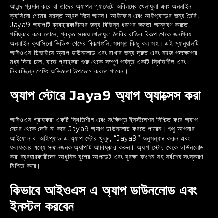
আনন্দ প্রদান করে যা তাদের অ্যাপল গ্যাজেটে অবিলম্বে খেলাধুলা এবং অনলাইন
ক্যাসিনো গেমের সমস্ত আনন্দ নিয়ে আসে। আইফোন এবং আইপ্যাডের জন্য তৈরি,
Jaya9 অ্যাপটি ব্যবহারকারীদের জন্য বিভিন্ন ধরণের ক্ষমতা অন্বেষণ করতে
পরিষ্কার করে তোলে, প্রকৃত সময়ে খেলাধুলা তৈরির বাজির বিকল্প থেকে জনপ্রিয়
অনলাইন ক্যাসিনো ভিডিও গেমের বিকল্পগুলি, সমস্ত কিছু কল সহ। এই ম্যানুয়ালটি
আইওএস ডিভাইসে অ্যাপ ডাউনলোড এবং রাখার জন্য দ্রুত এবং সহজ পদক্ষেপের
মধ্য দিয়ে চলে, যাতে গ্রাহকরা শুরু থেকে সম্পূর্ণ পর্যন্ত একটি স্থিতিশীল এবং
নিরবচ্ছিন্ন গেমিং অভিজ্ঞতা উপভোগ করতে পারেন।
অ্যাপ স্টোরে Jaya9 অ্যাপ অ্যাক্সেস করা
আইওএস গ্রাহকরা একটি স্থিতিশীল এবং সংক্ষিপ্ত ইনস্টলেশন নিশ্চিত করে অ্যাপ
স্টোর থেকে দেরি না করে Jaya9 অ্যাপ ডাউনলোড করতে পারেন। শুধু আপনার
আইফোন বা আইপ্যাড এ অ্যাপ স্টোর খুলুন, “Jaya9” অনুসন্ধান করুন এবং
ফলাফলের মধ্যে সম্মানজনক অ্যাপটি আবিষ্কার করুন। অ্যাপ স্টোর থেকে ডাউনলোড
করা ব্যবহারকারীদের আধুনিক যুগের আপডেট এবং সুরক্ষা ফাংশন সহ সর্বশেষ সংস্করণ
নিশ্চিত করে।
কিভাবে আইওএস এ অ্যাপ ডাউনলোড এবং
ইনস্টল করবেন