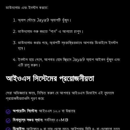
ডাউনলোড এবং ইনস্টল করতে:
অ্যাপ স্টোরে Jaya9 অ্যাপটি খুঁজুন।
ডাউনলোড শুরু করতে “পান” এ আলতো চাপুন।
ডাউনলোড করার পরে, অ্যাপটি স্বয়ংক্রিয়ভাবে আপনার ডিভাইসে ইনস্টল
হবে।
ইনস্টল হয়ে গেলে, আপনার হোম স্ক্রিনে Jaya9 অ্যাপ আইকন খুঁজুন এবং
এটি চালু করুন।
আইওএস সিস্টেমের প্রয়োজনীয়তা
সেরা অভিজ্ঞতার জন্য, নিশ্চিত করুন যে আপনার আইওএস ডিভাইস এই ন্যূনতম
প্রয়োজনীয়তাগুলি পূরণ করে:
অপারেটিং সিস্টেম:
আইওএস ১০.০ বা উচ্চতর
বিনামূল্যে সঞ্চয় স্থান:
সর্বনিম্ন ৫০MB
ডিভাইস:
আইফোন ৬ বা তার থেকে নতুন, আইপ্যাড মিনি ৪, বা যেকোনো নতুন