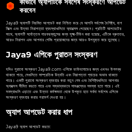
কীভাবে অ্যাপটিকে সর্বশেষ সংস্করণে আপডেট
করবেন
Jaya9 অ্যাপটি নিয়মিত আপডেট করা নিশ্চিত করে যে আপনি সর্বশেষ বৈশিষ্ট্য, বাগ
ফিক্স এবং উন্নত নিরাপত্তা ব্যবস্থাগুলিতে অ্যাক্সেস পেয়েছেন। প্রতিটি আপডেটের
সাথে, অ্যাপটি সর্বোত্তম পারফরম্যান্সের জন্য সূক্ষ্ম-টিউন করা হয়েছে, এটিকে দ্রুততর,
আরও নিরাপদ এবং আপনার গেমিং প্রয়োজনের জন্য আরও উপযুক্ত করে তুলেছে।
Jaya9 এপিকে পুরাতন সংস্করণ
যদিও পুরানো সংস্করণ Jaya9.com এপিকে ডাউনলোডের জন্য এখনও উপলব্ধ
থাকতে পারে, সেগুলিতে সাম্প্রতিক উন্নতি এবং নিরাপত্তা প্যাচের অভাব থাকতে
পারে। একটি পুরানো সংস্করণ ব্যবহার করা নতুন গেম এবং বৈশিষ্ট্যগুলিতে আপনার
অ্যাক্সেস সীমিত করতে পারে এবং সম্ভাব্যভাবে সামঞ্জস্যের সমস্যা হতে পারে। এই
সমস্যাগুলি এড়াতে এবং উন্নত কর্মক্ষমতা থেকে উপকৃত হতে সর্বদা সর্বশেষ এপিকে
সংস্করণ ব্যবহার করার পরামর্শ দেওয়া হয়।
অ্যাপ আপডেট করার ধাপ
Jaya9 অ্যাপ আপডেট করতে: