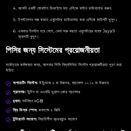
আপনি একটি মোবাইল ডিভাইসে মত এপিকে ফাইল ডাউনলোড করুন.
ইনস্টলেশন শুরু করতে এমুলেটরে ডাউনলোড করা এপিকে ফাইলটি খুলুন।
একবার ইনস্টল হয়ে গেলে, খেলা শুরু করতে এমুলেটরের মধ্যে Jaya9
অ্যাপটি খুলুন।
পিসির জন্য সিস্টেমের প্রয়োজনীয়তা
সর্বোত্তম কর্মক্ষমতা জন্য, আপনার পিসি নিম্নলিখিত সিস্টেম প্রয়োজনীয়তা পূরণ করা
উচিত:
অপারেটিং সিস্টেম:
উইন্ডোজ ৬ বা উচ্চতর, ম্যাকোস ১০.১২ বা উচ্চতর
প্রসেসর:
ইন্টেল বা এএমডি ডুয়াল-কোর প্রসেসর
র‍্যাম:
সর্বনিম্ন ৪GB
ফ্রি ডিস্ক স্পেস:
কমপক্ষে ৫ জিবি
ইন্টারনেট সংযোগ:
স্থিতিশীল ব্রডব্যান্ড সংযোগ